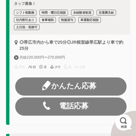
タッフ募集！
シフト制勤務
時間・曜日応相談
未経験者歓迎
交通費支給
社内割引あり
食事補助
制服貸与
車通勤応相談
土日祝・面接可
◎帯広市内から車で25分◎JR根室線帯広駅より車で約
25分
月給220,000円〜270,000円
早朝
朝
昼
夕方
夜
深夜
かんたん応募
電話応募
検索